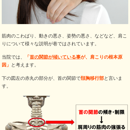
筋肉のこわばり、動きの悪さ、姿勢の悪さ、などなど、肩こ
りについて様々な説明が巷ではされています。
当院では、
「
首の関節が傾いている事
が、肩こりの根本原
因」
と考えます。
下の図左の赤丸の部分が、首の関節で
頚胸移行部
と言いま
す。