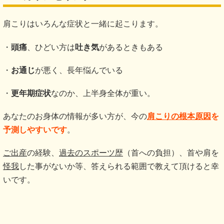
肩こりはいろんな症状と一緒に起こります。
・
頭痛
、ひどい方は
吐き気
があるときもある
・
お通じ
が悪く、長年悩んでいる
・
更年期症状
なのか、上半身全体が重い。
あなたのお身体の情報が多い方が、今の
肩こりの根本原因
を
予測しやすいです
。
ご出産
の経験、
過去のスポーツ歴
（首への負担）、首や肩を
怪我
した事がないか等、答えられる範囲で教えて頂けると幸
いです。